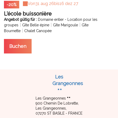
Von
31 aug 26
bis
16 dez 27
-20%
L'école buissonière
Angebot gültig für :
Domaine entier - Location pour les
|
|
|
groupes
Gîte Belle épine
Gîte Marigoule
Gîte
|
Bournette
Chalet Canopée
Buchen
Les
Grangeonnes
Les Grangeonnes
900 Chemin De Lobrette,
Les Grangeonnes,
07270 ST BASILE - FRANCE