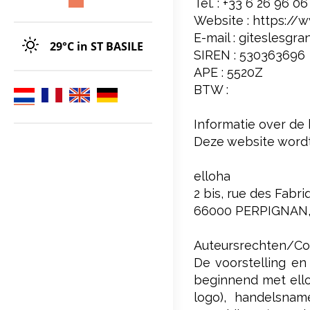
Tel. : +33 6 26 96 06
Website : https://
E-mail : giteslesg
29°C
in ST BASILE
SIREN : 530363696
APE : 5520Z
BTW :
Informatie over de 
Deze website wordt
elloha
2 bis, rue des Fabr
66000 PERPIGNAN,
Auteursrechten/Cop
De voorstelling e
beginnend met ello
logo), handelsname