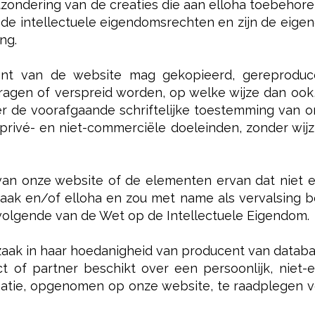
itzondering van de creaties die aan elloha toebeh
 de intellectuele eigendomsrechten en zijn de eig
ng.
t van de website mag gekopieerd, gereproducee
agen of verspreid worden, op welke wijze dan ook,
er de voorafgaande schriftelijke toestemming van o
, privé- en niet-commerciële doeleinden, zonder wi
van onze website of de elementen ervan dat niet e
aak en/of elloha en zou met name als vervalsing 
 volgende van de Wet op de Intellectuele Eigendom.
aak in haar hoedanigheid van producent van datab
ct of partner beschikt over een persoonlijk, niet
atie, opgenomen op onze website, te raadplegen vo