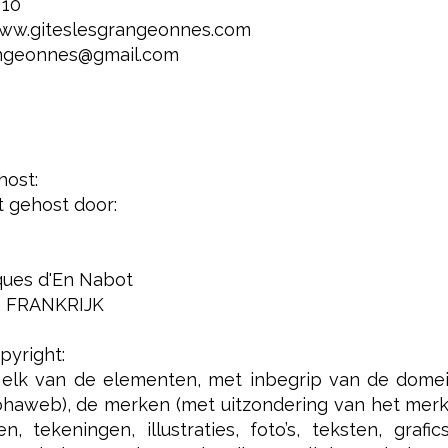
 10
www.giteslesgrangeonnes.com
rangeonnes@gmail.com
host:
 gehost door:
iques d'En Nabot
 FRANKRIJK
yright:
n elk van de elementen, met inbegrip van de dom
haweb), de merken (met uitzondering van het merk el
n, tekeningen, illustraties, foto’s, teksten, gr